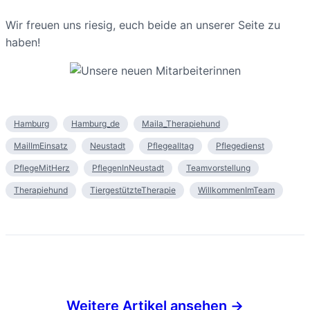
Wir freuen uns riesig, euch beide an unserer Seite zu
haben!
Hamburg
Hamburg_de
Maila_Therapiehund
MailImEinsatz
Neustadt
Pflegealltag
Pflegedienst
PflegeMitHerz
PflegenInNeustadt
Teamvorstellung
Therapiehund
TiergestützteTherapie
WillkommenImTeam
Weitere Artikel ansehen →