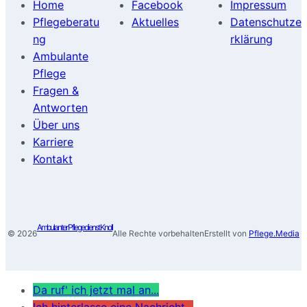
Home
Facebook
Impressum
Pflegeberatu
Aktuelles
Datenschutze
ng
rklärung
Ambulante
Pflege
Fragen &
Antworten
Über uns
Karriere
Kontakt
Ambulanter Pflegedienst Knoll
© 2026
Alle Rechte vorbehalten
Erstellt von
Pflege.Media
Da ruf' ich jetzt mal an...